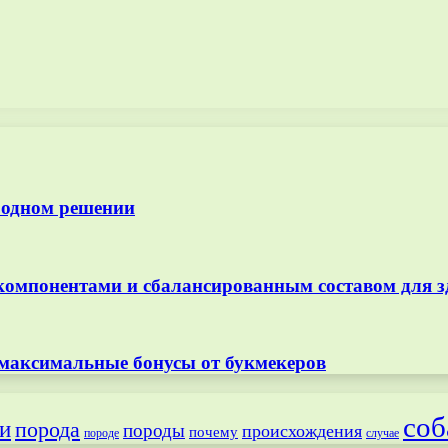
 одном решении
омпонентами и сбалансированным составом для з
 максимальные бонусы от букмекеров
соб
и
порода
породы
происхождения
почему
породе
случае