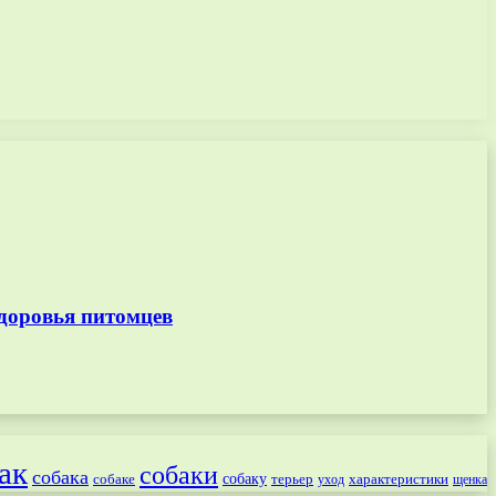
доровья питомцев
ак
собаки
собака
собаке
собаку
терьер
характеристики
щенка
уход