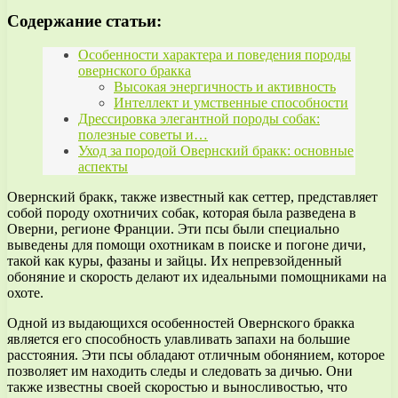
Содержание статьи:
Особенности характера и поведения породы
овернского бракка
Высокая энергичность и активность
Интеллект и умственные способности
Дрессировка элегантной породы собак:
полезные советы и…
Уход за породой Овернский бракк: основные
аспекты
Овернский бракк, также известный как сеттер, представляет
собой породу охотничих собак, которая была разведена в
Оверни, регионе Франции. Эти псы были специально
выведены для помощи охотникам в поиске и погоне дичи,
такой как куры, фазаны и зайцы. Их непревзойденный
обоняние и скорость делают их идеальными помощниками на
охоте.
Одной из выдающихся особенностей Овернского бракка
является его способность улавливать запахи на большие
расстояния. Эти псы обладают отличным обонянием, которое
позволяет им находить следы и следовать за дичью. Они
также известны своей скоростью и выносливостью, что