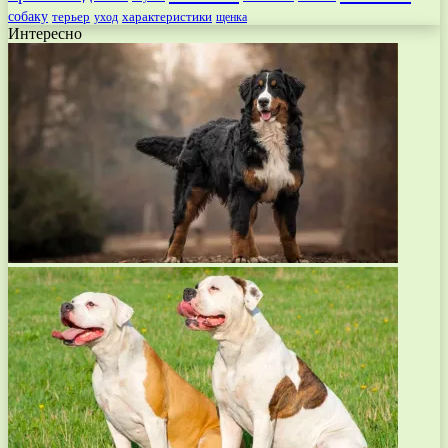
собаку
терьер
характеристики
щенка
уход
Интересно