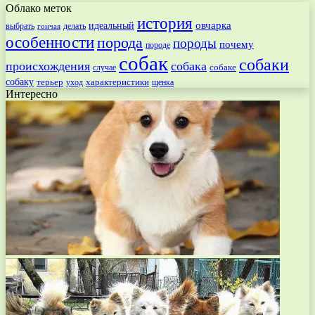
Облако меток
история
овчарка
идеальный
выбрать
делать
гончая
особенности
порода
породы
почему
породе
собак
собаки
происхождения
собака
собаке
случае
собаку
терьер
характеристики
щенка
уход
Интересно