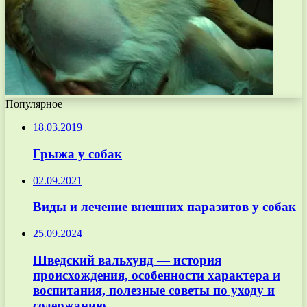
Популярное
18.03.2019
Грыжа у собак
02.09.2021
Виды и лечение внешних паразитов у собак
25.09.2024
Шведский вальхунд — история
происхождения, особенности характера и
воспитания, полезные советы по уходу и
содержанию