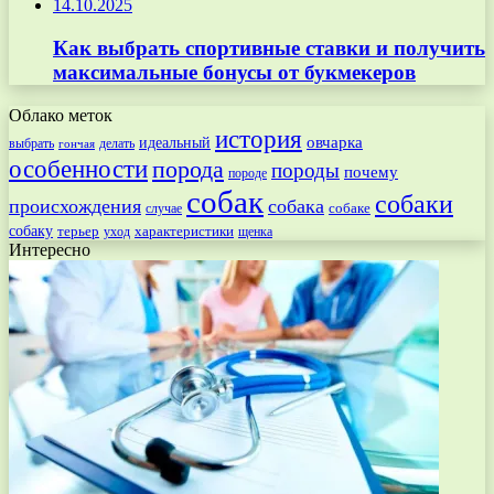
14.10.2025
Как выбрать спортивные ставки и получить
максимальные бонусы от букмекеров
Облако меток
история
овчарка
идеальный
выбрать
делать
гончая
особенности
порода
породы
почему
породе
собак
собаки
происхождения
собака
собаке
случае
собаку
терьер
характеристики
щенка
уход
Интересно