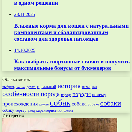
в одном решении
28.11.2025
Влажные корма для кошек с натуральными
компонентами и сбалансированным
составом для здоровья питомцев
14.10.2025
Как выбрать спортивные ставки и получить
максимальные бонусы от букмекеров
Облако меток
история
овчарка
идеальный
выбрать
делать
гончая
особенности
порода
породы
почему
породе
собак
собаки
происхождения
собака
собаке
случае
собаку
терьер
характеристики
щенка
уход
Интересно