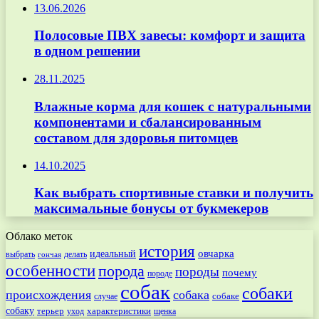
13.06.2026
Полосовые ПВХ завесы: комфорт и защита
в одном решении
28.11.2025
Влажные корма для кошек с натуральными
компонентами и сбалансированным
составом для здоровья питомцев
14.10.2025
Как выбрать спортивные ставки и получить
максимальные бонусы от букмекеров
Облако меток
история
овчарка
идеальный
выбрать
делать
гончая
особенности
порода
породы
почему
породе
собак
собаки
происхождения
собака
собаке
случае
собаку
терьер
характеристики
щенка
уход