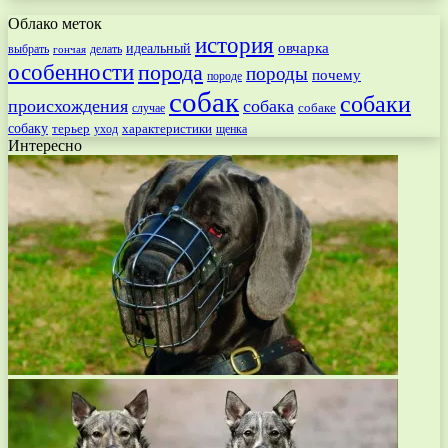
Облако меток
история
овчарка
идеальный
выбрать
делать
гончая
особенности
порода
породы
почему
породе
собак
собаки
происхождения
собака
собаке
случае
собаку
терьер
характеристики
щенка
уход
Интересно