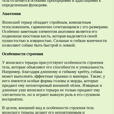
тела отличается особыми пропорциями и адаптациями к
определенным функциям.
Анатомия
Японский терьер обладает стройным, компактным
телосложением, гармонично сочетающимся с его размерами.
Особенно заметным элементом анатомии является его
подвижная хвостовая кисть, которая выделяется своей
пушистостью и изящностью. Сильные и гибкие конечности
позволяют собаке быть быстрой и ловкой.
Особенности строения
У японского терьера присутствуют особенности строения
тела, которые объясняют его способности и уникальность.
Например, благодаря длинному и гибкому хребту, собака
может выполнять эффектные прыжки и маневры. Также, у
него имеются особые формы головы и морды, которые
придают ему неповторимый внешний облик. Изящные и
длинные уши японского терьера не только придают ему
элегантности, но и играют важную роль в его слуховом
восприятии.
В целом, внешний вид и особенности строения тела
японского терьера делают его неповторимым и