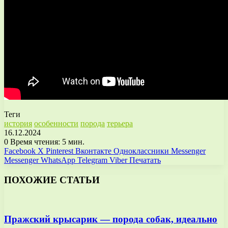
Теги
история
особенности
порода
терьера
16.12.2024
0
Время чтения: 5 мин.
Facebook
X
Pinterest
Вконтакте
Одноклассники
Messenger
Messenger
WhatsApp
Telegram
Viber
Печатать
ПОХОЖИЕ СТАТЬИ
Пражский крысарик — порода собак, идеально