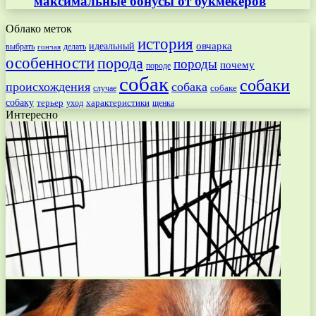
максимальные бонусы от букмекеров
Облако меток
история
овчарка
идеальный
выбрать
делать
гончая
особенности
порода
породы
почему
породе
собак
собаки
происхождения
собака
собаке
случае
собаку
терьер
характеристики
щенка
уход
Интересно