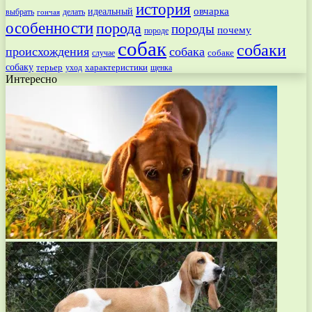
история
овчарка
идеальный
выбрать
делать
гончая
особенности
порода
породы
почему
породе
собак
собаки
происхождения
собака
собаке
случае
собаку
терьер
характеристики
щенка
уход
Интересно