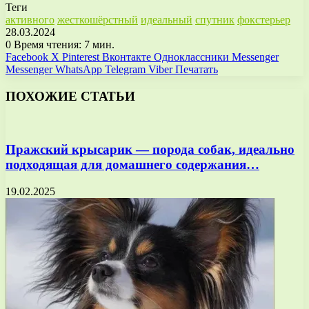
Теги
активного
жесткошёрстный
идеальный
спутник
фокстерьер
28.03.2024
0
Время чтения: 7 мин.
Facebook
X
Pinterest
Вконтакте
Одноклассники
Messenger
Messenger
WhatsApp
Telegram
Viber
Печатать
ПОХОЖИЕ СТАТЬИ
Пражский крысарик — порода собак, идеально
подходящая для домашнего содержания…
19.02.2025