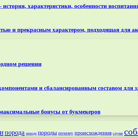
история, характеристики, особенности воспитания
рстью и прекрасным характером, подходящая для а
 одном решении
омпонентами и сбалансированным составом для з
 максимальные бонусы от букмекеров
соб
и
порода
породы
происхождения
почему
породе
случае