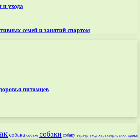
 и ухода
ктивных семей и занятий спортом
доровья питомцев
ак
собаки
собака
собаке
собаку
терьер
характеристики
щенка
уход