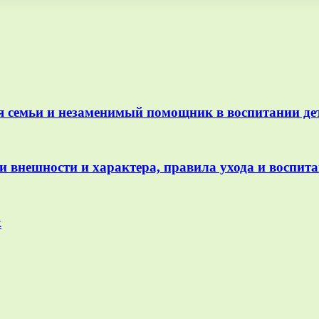
я семьи и незаменимый помощник в воспитании де
и внешности и характера, правила ухода и воспит
к