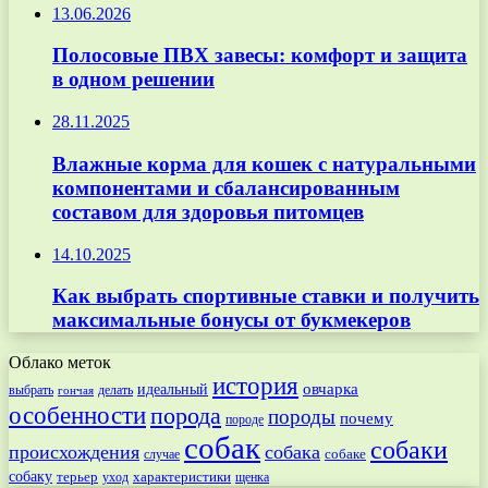
13.06.2026
Полосовые ПВХ завесы: комфорт и защита
в одном решении
28.11.2025
Влажные корма для кошек с натуральными
компонентами и сбалансированным
составом для здоровья питомцев
14.10.2025
Как выбрать спортивные ставки и получить
максимальные бонусы от букмекеров
Облако меток
история
овчарка
идеальный
выбрать
делать
гончая
особенности
порода
породы
почему
породе
собак
собаки
происхождения
собака
собаке
случае
собаку
терьер
характеристики
щенка
уход