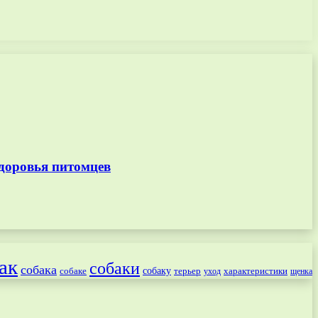
доровья питомцев
ак
собаки
собака
собаке
собаку
терьер
характеристики
щенка
уход