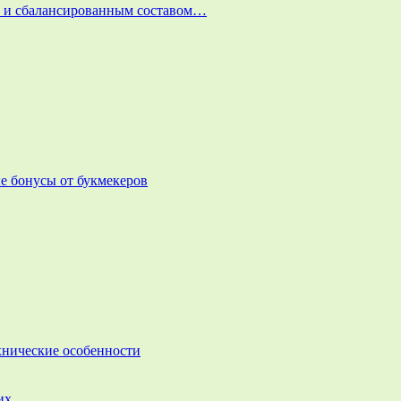
и и сбалансированным составом…
е бонусы от букмекеров
ехнические особенности
них…