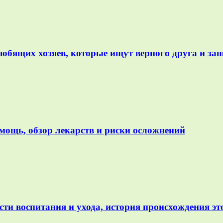
юбящих хозяев, которые ищут верного друга и за
омощь, обзор лекарств и риски осложнений
ти воспитания и ухода, история происхождения эт