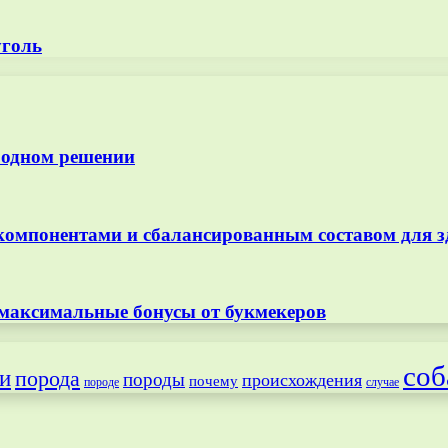
уголь
 одном решении
омпонентами и сбалансированным составом для з
 максимальные бонусы от букмекеров
соб
и
порода
породы
происхождения
почему
породе
случае