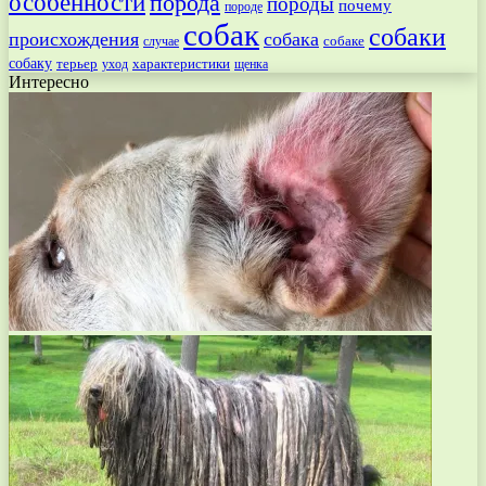
особенности
порода
породы
почему
породе
собак
собаки
происхождения
собака
собаке
случае
собаку
терьер
характеристики
щенка
уход
Интересно