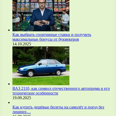
Как выбрать спортивные ставки и получить
максимальные бонусы от букмекеров
14.10.2025
ВАЗ 2110, как символ отечественного автопрома и его
технические особенности
19.09.2025
Как купить дешёвые билеты на самолёт и поезд без
лишних…