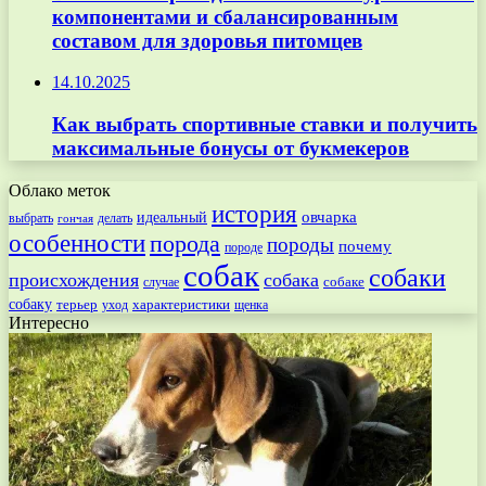
компонентами и сбалансированным
составом для здоровья питомцев
14.10.2025
Как выбрать спортивные ставки и получить
максимальные бонусы от букмекеров
Облако меток
история
овчарка
идеальный
выбрать
делать
гончая
особенности
порода
породы
почему
породе
собак
собаки
происхождения
собака
собаке
случае
собаку
терьер
характеристики
щенка
уход
Интересно