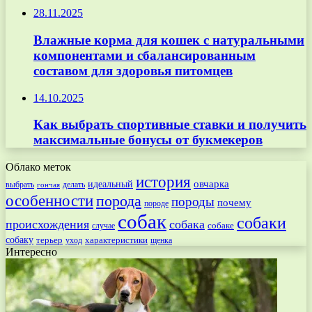
28.11.2025
Влажные корма для кошек с натуральными
компонентами и сбалансированным
составом для здоровья питомцев
14.10.2025
Как выбрать спортивные ставки и получить
максимальные бонусы от букмекеров
Облако меток
история
овчарка
идеальный
выбрать
делать
гончая
особенности
порода
породы
почему
породе
собак
собаки
происхождения
собака
собаке
случае
собаку
терьер
характеристики
щенка
уход
Интересно