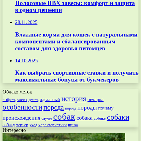
Полосовые ПВХ завесы: комфорт и защита
в одном решении
28.11.2025
Влажные корма для кошек с натуральными
компонентами и сбалансированным
составом для здоровья питомцев
14.10.2025
Как выбрать спортивные ставки и получить
максимальные бонусы от букмекеров
Облако меток
история
овчарка
идеальный
выбрать
делать
гончая
особенности
порода
породы
почему
породе
собак
собаки
происхождения
собака
собаке
случае
собаку
терьер
характеристики
щенка
уход
Интересно