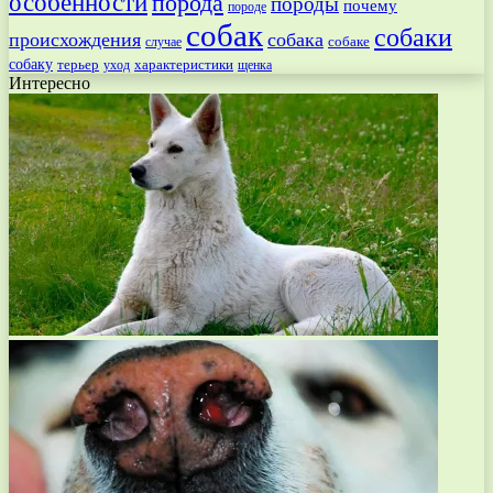
особенности
порода
породы
почему
породе
собак
собаки
происхождения
собака
собаке
случае
собаку
терьер
характеристики
щенка
уход
Интересно