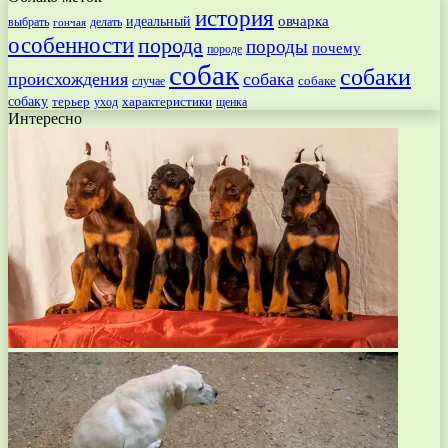
история
овчарка
идеальный
выбрать
делать
гончая
особенности
порода
породы
почему
породе
собак
собаки
происхождения
собака
собаке
случае
собаку
терьер
характеристики
щенка
уход
Интересно