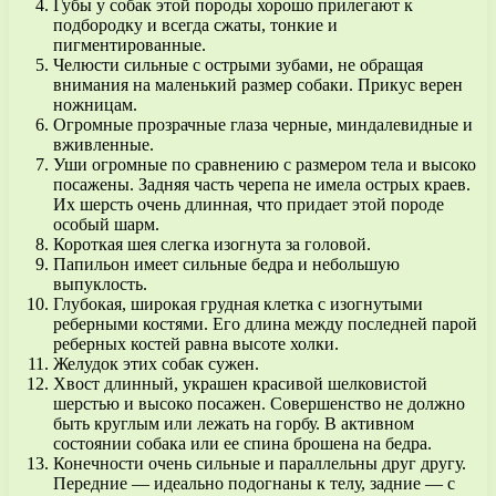
Губы у собак этой породы хорошо прилегают к
подбородку и всегда сжаты, тонкие и
пигментированные.
Челюсти сильные с острыми зубами, не обращая
внимания на маленький размер собаки. Прикус верен
ножницам.
Огромные прозрачные глаза черные, миндалевидные и
вживленные.
Уши огромные по сравнению с размером тела и высоко
посажены. Задняя часть черепа не имела острых краев.
Их шерсть очень длинная, что придает этой породе
особый шарм.
Короткая шея слегка изогнута за головой.
Папильон имеет сильные бедра и небольшую
выпуклость.
Глубокая, широкая грудная клетка с изогнутыми
реберными костями. Его длина между последней парой
реберных костей равна высоте холки.
Желудок этих собак сужен.
Хвост длинный, украшен красивой шелковистой
шерстью и высоко посажен. Совершенство не должно
быть круглым или лежать на горбу. В активном
состоянии собака или ее спина брошена на бедра.
Конечности очень сильные и параллельны друг другу.
Передние — идеально подогнаны к телу, задние — с