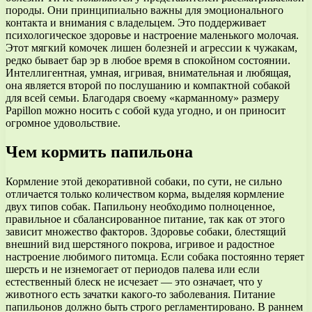
породы. Они принципиально важны для эмоционального
контакта и внимания с владельцем. Это поддерживает
психологическое здоровье и настроение маленького молочая.
Этот мягкий комочек лишен болезней и агрессии к чужакам,
редко бывает бар эр в любое время в спокойном состоянии.
Интеллигентная, умная, игривая, внимательная и любящая,
она является второй по послушанию и компактной собакой
для всей семьи. Благодаря своему «карманному» размеру
Papillon можно носить с собой куда угодно, и он приносит
огромное удовольствие.
Чем кормить папильона
Кормление этой декоративной собаки, по сути, не сильно
отличается только количеством корма, выделяя кормление
двух типов собак. Папильону необходимо полноценное,
правильное и сбалансированное питание, так как от этого
зависит множество факторов. Здоровье собаки, блестящий
внешний вид шерстяного покрова, игривое и радостное
настроение любимого питомца. Если собака постоянно теряет
шерсть и не изнемогает от периодов палева или если
естественный блеск не исчезает — это означает, что у
животного есть зачатки какого-то заболевания. Питание
папильонов должно быть строго регламентировано. В раннем