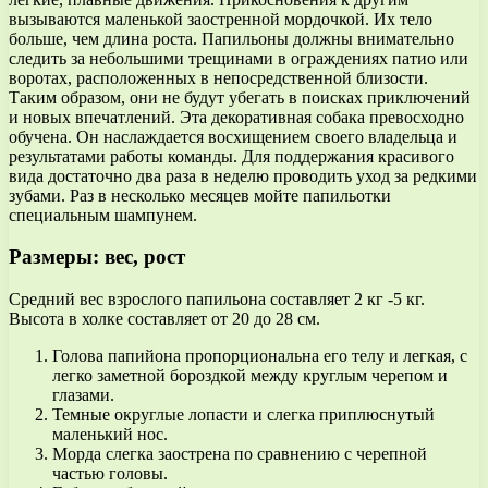
вызываются маленькой заостренной мордочкой. Их тело
больше, чем длина роста. Папильоны должны внимательно
следить за небольшими трещинами в ограждениях патио или
воротах, расположенных в непосредственной близости.
Таким образом, они не будут убегать в поисках приключений
и новых впечатлений. Эта декоративная собака превосходно
обучена. Он наслаждается восхищением своего владельца и
результатами работы команды. Для поддержания красивого
вида достаточно два раза в неделю проводить уход за редкими
зубами. Раз в несколько месяцев мойте папильотки
специальным шампунем.
Размеры: вес, рост
Средний вес взрослого папильона составляет 2 кг -5 кг.
Высота в холке составляет от 20 до 28 см.
Голова папийона пропорциональна его телу и легкая, с
легко заметной бороздкой между круглым черепом и
глазами.
Темные округлые лопасти и слегка приплюснутый
маленький нос.
Морда слегка заострена по сравнению с черепной
частью головы.