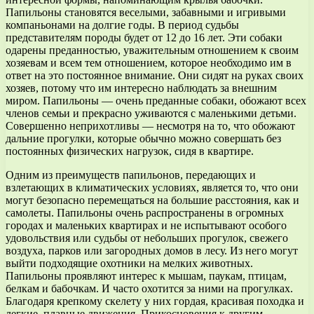
Папильоны становятся веселыми, забавными и игривыми
компаньонами на долгие годы. В период судьбы
представителям породы будет от 12 до 16 лет. Эти собаки
одарены преданностью, уважительным отношением к своим
хозяевам и всем тем отношением, которое необходимо им в
ответ на это постоянное внимание. Они сидят на руках своих
хозяев, потому что им интересно наблюдать за внешним
миром. Папильоны — очень преданные собаки, обожают всех
членов семьи и прекрасно уживаются с маленькими детьми.
Совершенно неприхотливы — несмотря на то, что обожают
дальние прогулки, которые обычно можно совершать без
постоянных физических нагрузок, сидя в квартире.
Одним из преимуществ папильонов, передающих и
взлетающих в климатических условиях, является то, что они
могут безопасно перемещаться на большие расстояния, как и
самолеты. Папильоны очень распространены в огромных
городах и маленьких квартирах и не испытывают особого
удовольствия или судьбы от небольших прогулок, свежего
воздуха, парков или загородных домов в лесу. Из него могут
выйти подходящие охотники на мелких животных.
Папильоны проявляют интерес к мышам, паукам, птицам,
белкам и бабочкам. И часто охотится за ними на прогулках.
Благодаря крепкому скелету у них гордая, красивая походка и
легкие, плавные движения. Прикосновения к другим