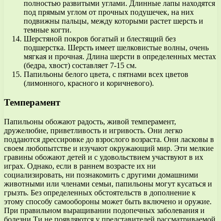
полностью развитыми углами. Длинные лапы находятся
под прямым углом от прочных подушечек, на них
подвижны пальцы, между которыми растет шерсть и
темные когти.
Шерстяной покров богатый и блестящий без
подшерстка. Шерсть имеет шелковистые волны, очень
мягкая и прочная. Длина шерсти в определенных местах
(бедра, хвост) составляет 7-15 см.
Папильоны белого цвета, с пятнами всех цветов
(лимонного, красного и коричневого).
Темперамент
Папильоны обожают радость, живой темперамент,
дружелюбие, приветливость и игривость. Они легко
поддаются дрессировке до взрослого возраста. Они ласковы в
своем любопытстве и изучают окружающий мир. Эти мелкие
гравины обожают детей и с удовольствием участвуют в их
играх. Однако, если в раннем возрасте их ни
социализировать, ни познакомить с другими домашними
животными или членами семьи, папильоны могут кусаться и
грызть. Без определенных обстоятельств в дополнение к
этому способу самообороны может быть включено и оружие.
При правильном выращивании подопечных заболевания и
болезни Ти не появляются у представителей рассматриваемой