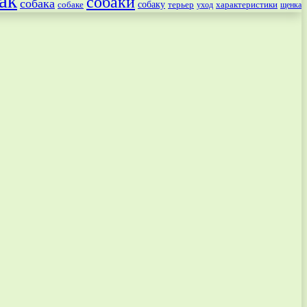
ак
собаки
собака
собаке
собаку
терьер
характеристики
щенка
уход