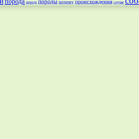
соб
и
порода
породы
происхождения
почему
породе
случае