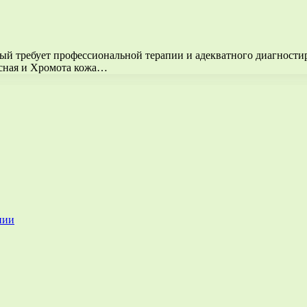
рый требует профессиональной терапии и адекватного диагности
асная и Хромота кожа…
нии