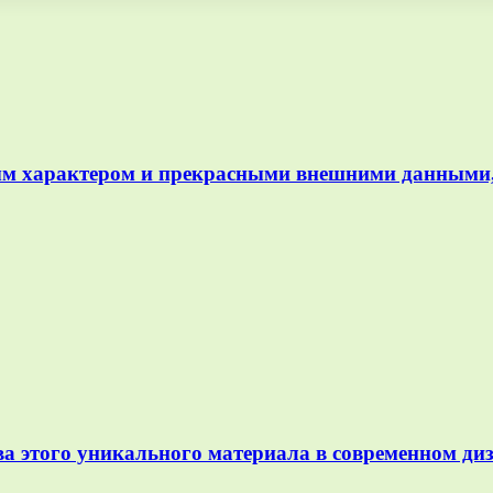
ым характером и прекрасными внешними данными,
а этого уникального материала в современном диз