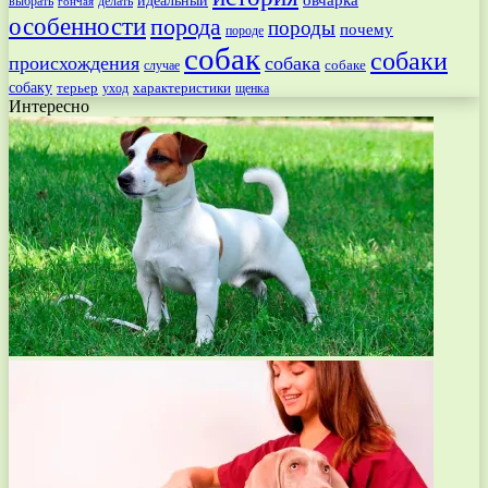
идеальный
выбрать
делать
гончая
особенности
порода
породы
почему
породе
собак
собаки
происхождения
собака
собаке
случае
собаку
терьер
характеристики
щенка
уход
Интересно