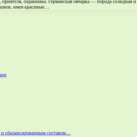
, приятеля, охранника. Германская овчарка — порода солидная и
ковов, имея красивые…
нии
и и сбалансированным составом…