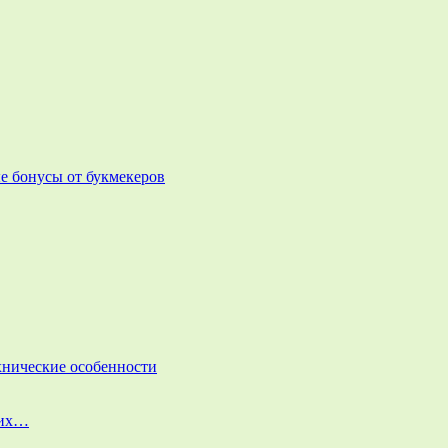
е бонусы от букмекеров
ехнические особенности
них…