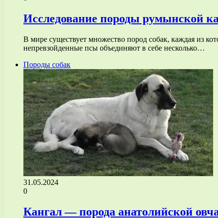
Исследование породы румынской кар
В мире существует множество пород собак, каждая из кот
непревзойденные псы объединяют в себе несколько…
Породы собак
31.05.2024
0
Кангал — порода анатолийской овча