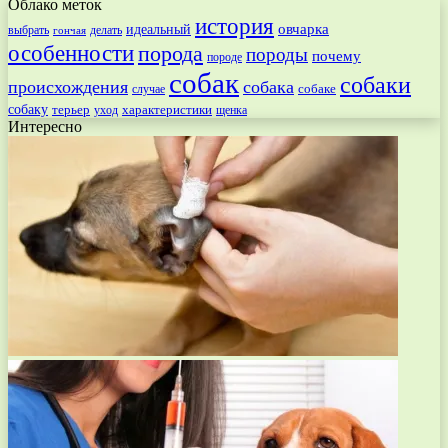
Облако меток
история
овчарка
идеальный
выбрать
делать
гончая
особенности
порода
породы
почему
породе
собак
собаки
происхождения
собака
собаке
случае
собаку
терьер
характеристики
щенка
уход
Интересно