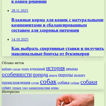
в одном решении
28.11.2025
Влажные корма для кошек с натуральными
компонентами и сбалансированным
составом для здоровья питомцев
14.10.2025
Как выбрать спортивные ставки и получить
максимальные бонусы от букмекеров
Облако меток
история
овчарка
идеальный
выбрать
делать
гончая
особенности
порода
породы
почему
породе
собак
собаки
происхождения
собака
собаке
случае
собаку
терьер
характеристики
щенка
уход
Интересно