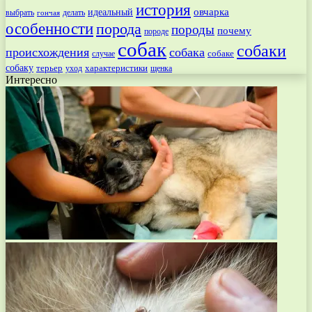
история
овчарка
идеальный
выбрать
делать
гончая
особенности
порода
породы
почему
породе
собак
собаки
происхождения
собака
собаке
случае
собаку
терьер
характеристики
щенка
уход
Интересно