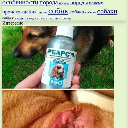
особенности
порода
породы
почему
породе
собак
собаки
происхождения
собака
собаке
случае
собаку
терьер
характеристики
щенка
уход
Интересно