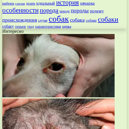
история
овчарка
идеальный
выбрать
делать
гончая
особенности
порода
породы
почему
породе
собак
собаки
происхождения
собака
собаке
случае
собаку
терьер
характеристики
щенка
уход
Интересно