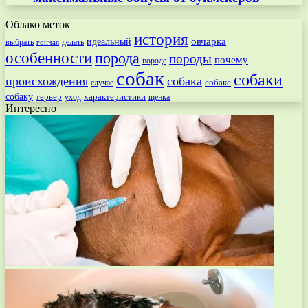
Облако меток
история
овчарка
идеальный
выбрать
делать
гончая
особенности
порода
породы
почему
породе
собак
собаки
происхождения
собака
собаке
случае
собаку
терьер
характеристики
щенка
уход
Интересно