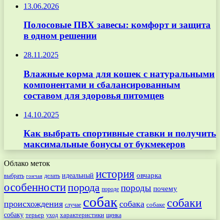
13.06.2026
Полосовые ПВХ завесы: комфорт и защита
в одном решении
28.11.2025
Влажные корма для кошек с натуральными
компонентами и сбалансированным
составом для здоровья питомцев
14.10.2025
Как выбрать спортивные ставки и получить
максимальные бонусы от букмекеров
Облако меток
история
овчарка
идеальный
выбрать
делать
гончая
особенности
порода
породы
почему
породе
собак
собаки
происхождения
собака
собаке
случае
собаку
терьер
характеристики
щенка
уход