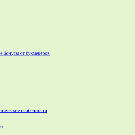
е бонусы от букмекеров
ехнические особенности
них…