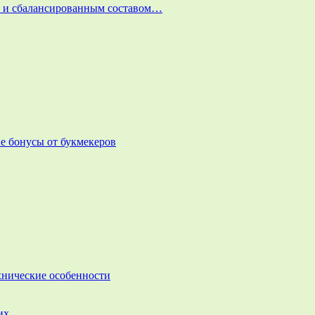
и и сбалансированным составом…
е бонусы от букмекеров
ехнические особенности
них…