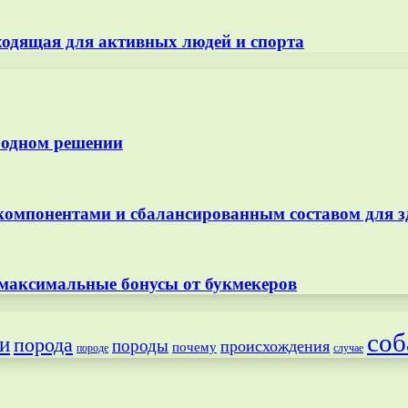
ходящая для активных людей и спорта
 одном решении
омпонентами и сбалансированным составом для з
 максимальные бонусы от букмекеров
соб
и
порода
породы
происхождения
почему
породе
случае