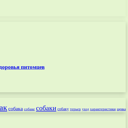
доровья питомцев
ак
собаки
собака
собаке
собаку
терьер
характеристики
щенка
уход