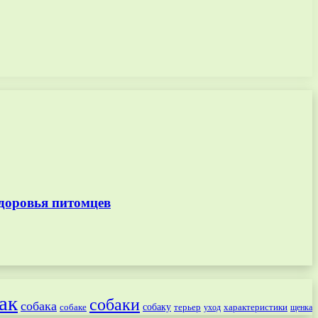
доровья питомцев
ак
собаки
собака
собаке
собаку
терьер
характеристики
щенка
уход