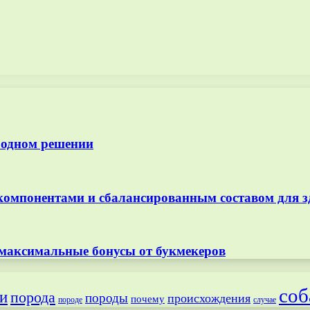
 одном решении
омпонентами и сбалансированным составом для з
 максимальные бонусы от букмекеров
соб
и
порода
породы
происхождения
почему
породе
случае