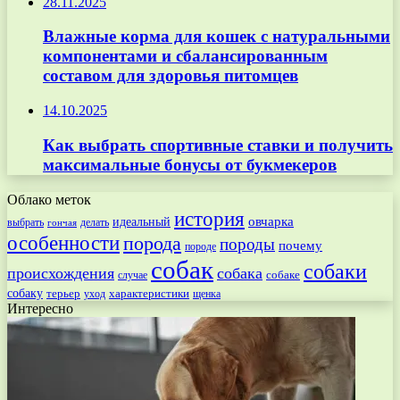
28.11.2025
Влажные корма для кошек с натуральными
компонентами и сбалансированным
составом для здоровья питомцев
14.10.2025
Как выбрать спортивные ставки и получить
максимальные бонусы от букмекеров
Облако меток
история
овчарка
идеальный
выбрать
делать
гончая
особенности
порода
породы
почему
породе
собак
собаки
происхождения
собака
собаке
случае
собаку
терьер
характеристики
щенка
уход
Интересно