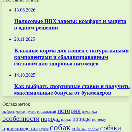
13.06.2026
Полосовые ПВХ завесы: комфорт и защита
в одном решении
28.11.2025
Влажные корма для кошек с натуральными
компонентами и сбалансированным
составом для здоровья питомцев
14.10.2025
Как выбрать спортивные ставки и получить
максимальные бонусы от букмекеров
Облако меток
история
овчарка
идеальный
выбрать
делать
гончая
особенности
порода
породы
почему
породе
собак
собаки
происхождения
собака
собаке
случае