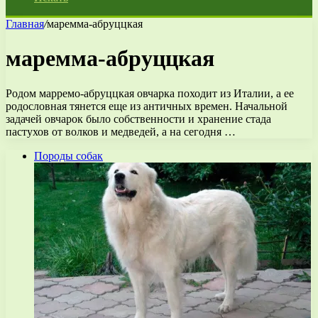
Главная
/
маремма-абруццкая
маремма-абруццкая
Родом марремо-абруццкая овчарка походит из Италии, а ее
родословная тянется еще из античных времен. Начальной
задачей овчарок было собственности и хранение стада
пастухов от волков и медведей, а на сегодня …
Породы собак