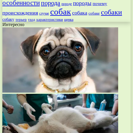
особенности
порода
породы
почему
породе
собак
собаки
происхождения
собака
собаке
случае
собаку
терьер
характеристики
щенка
уход
Интересно