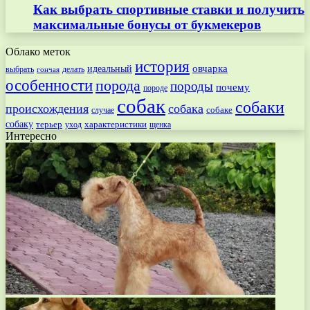
Как выбрать спортивные ставки и получить
максимальные бонусы от букмекеров
Облако меток
история
овчарка
идеальный
выбрать
делать
гончая
особенности
порода
породы
почему
породе
собак
собаки
происхождения
собака
собаке
случае
собаку
терьер
характеристики
щенка
уход
Интересно