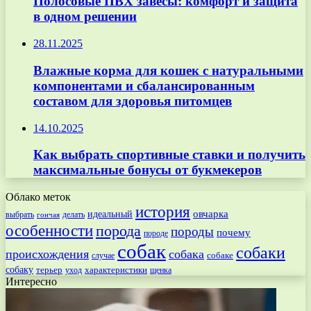
Полосовые ПВХ завесы: комфорт и защита
в одном решении
28.11.2025
Влажные корма для кошек с натуральными
компонентами и сбалансированным
составом для здоровья питомцев
14.10.2025
Как выбрать спортивные ставки и получить
максимальные бонусы от букмекеров
Облако меток
история
овчарка
идеальный
выбрать
делать
гончая
особенности
порода
породы
почему
породе
собак
собаки
происхождения
собака
собаке
случае
собаку
терьер
характеристики
щенка
уход
Интересно