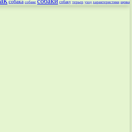
ак
собаки
собака
собаке
собаку
терьер
характеристики
щенка
уход