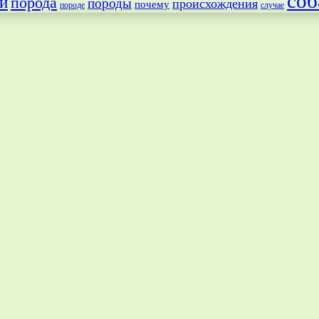
соб
и
порода
породы
происхождения
почему
породе
случае