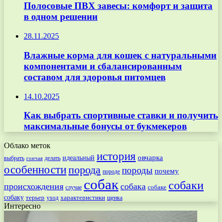
Полосовые ПВХ завесы: комфорт и защита
в одном решении
28.11.2025
Влажные корма для кошек с натуральными
компонентами и сбалансированным
составом для здоровья питомцев
14.10.2025
Как выбрать спортивные ставки и получить
максимальные бонусы от букмекеров
Облако меток
история
овчарка
идеальный
выбрать
делать
гончая
особенности
порода
породы
почему
породе
собак
собаки
происхождения
собака
собаке
случае
собаку
терьер
характеристики
щенка
уход
Интересно