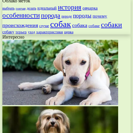
Облако меток
история
овчарка
идеальный
выбрать
делать
гончая
особенности
порода
породы
почему
породе
собак
собаки
происхождения
собака
собаке
случае
собаку
терьер
характеристики
щенка
уход
Интересно