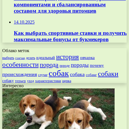
компонентами и сбалансированным
составом для здоровья питомцев
14.10.2025
Как выбрать спортивные ставки и получить
максимальные бонусы от букмекеров
Облако меток
история
овчарка
идеальный
выбрать
делать
гончая
особенности
порода
породы
почему
породе
собак
собаки
происхождения
собака
собаке
случае
собаку
терьер
характеристики
щенка
уход
Интересно