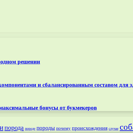
 одном решении
омпонентами и сбалансированным составом для з
 максимальные бонусы от букмекеров
соб
и
порода
породы
происхождения
почему
породе
случае