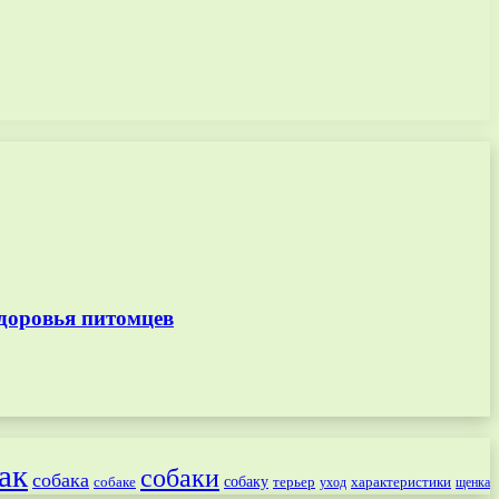
доровья питомцев
ак
собаки
собака
собаке
собаку
терьер
характеристики
щенка
уход